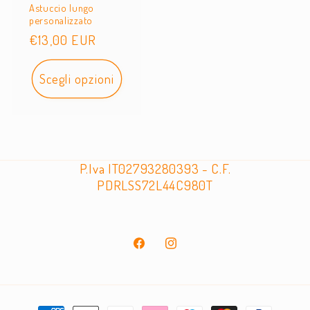
Astuccio lungo
personalizzato
Prezzo
€13,00 EUR
di
listino
Scegli opzioni
P.Iva IT02793280393 - C.F.
PDRLSS72L44C980T
Facebook
Instagram
Metodi