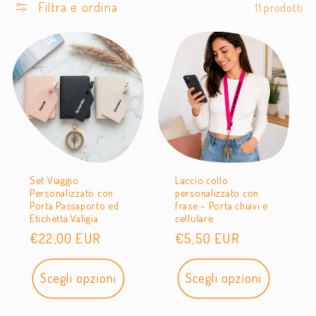
Filtra e ordina
11 prodotti
z
i
o
n
e
:
Set Viaggio
Laccio collo
Personalizzato con
personalizzato con
Porta Passaporto ed
frase – Porta chiavi e
Etichetta Valigia
cellulare
Prezzo
€22,00 EUR
Prezzo
€5,50 EUR
di
di
listino
listino
Scegli opzioni
Scegli opzioni