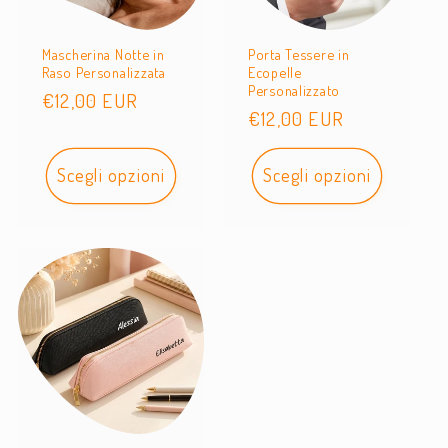
Mascherina Notte in
Porta Tessere in
Raso Personalizzata
Ecopelle
Personalizzato
Prezzo
€12,00 EUR
Prezzo
€12,00 EUR
di
di
listino
listino
Scegli opzioni
Scegli opzioni