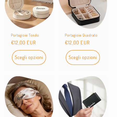
Portagioie Tondo
Portagioie Quadrato
Prezzo
€12,00 EUR
Prezzo
€12,00 EUR
di
di
listino
listino
Scegli opzioni
Scegli opzioni