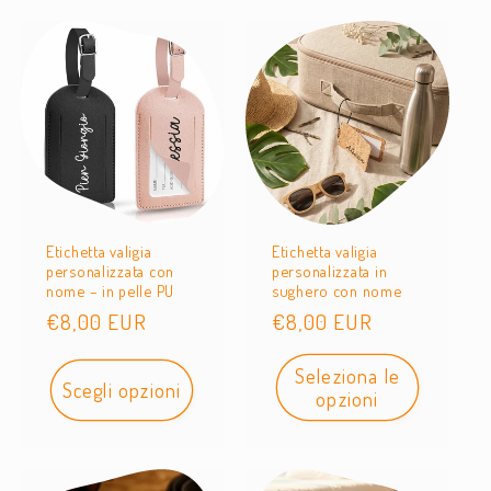
Etichetta valigia
Etichetta valigia
personalizzata con
personalizzata in
nome – in pelle PU
sughero con nome
Prezzo
€8,00 EUR
Prezzo
€8,00 EUR
di
di
Seleziona le
listino
listino
Scegli opzioni
opzioni