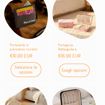
Portacarte in
Portagioie
poliestere riciclato
Rettangolare
Prezzo
€10,00 EUR
Prezzo
€16,00 EUR
di
di
Seleziona le
listino
listino
Scegli opzioni
opzioni