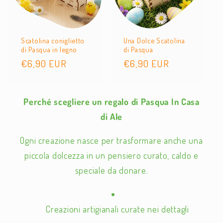
Scatolina coniglietto
Una Dolce Scatolina
di Pasqua in legno
di Pasqua
Prezzo
€6,90 EUR
Prezzo
€6,90 EUR
di
di
listino
listino
Perché scegliere un regalo di Pasqua In Casa
di Ale
Ogni creazione nasce per trasformare anche una
piccola dolcezza in un pensiero curato, caldo e
speciale da donare.
Creazioni artigianali curate nei dettagli