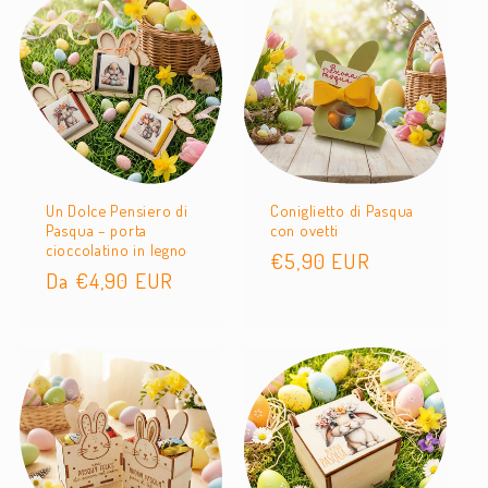
Un Dolce Pensiero di
Coniglietto di Pasqua
Pasqua – porta
con ovetti
cioccolatino in legno
Prezzo
€5,90 EUR
Prezzo
Da €4,90 EUR
di
di
listino
listino