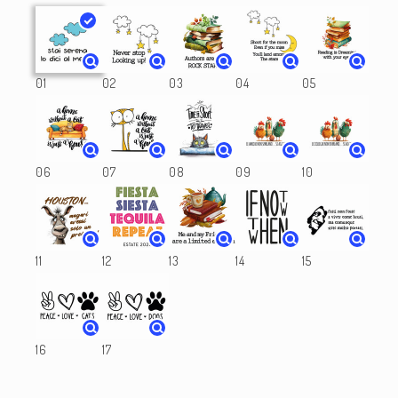
Tote
Tote
bag
bag
con
con
illustrazioni
illustrazioni
01
02
03
04
05
–
–
shopper
shopper
regalo
regalo
originale
originale
06
07
08
09
10
11
12
13
14
15
16
17