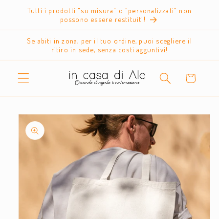
Vai
Tutti i prodotti "su misura" o "personalizzati" non
direttamente
possono essere restituiti!
ai contenuti
Se abiti in zona, per il tuo ordine, puoi scegliere il
ritiro in sede, senza costi agguntivi!
Carrello
Passa alle
informazioni
sul prodotto