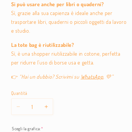
Si può usare anche per libri o quaderni?
Sì, grazie alla sua capienza è ideale anche per
trasportare libri, quaderni o piccoli oggetti da lavoro
e studio.
La tote bag è riutilizzabile?
Sì, è una shopper riutilizzabile in cotone, perfetta
per ridurre l’uso di borse usa e getta.
👉
“Hai un dubbio? Scrivimi su
WhatsApp
, 💛”
Quantità
Diminuisci
Aumenta
quantità
quantità
per
per
Scegli la grafica:
*